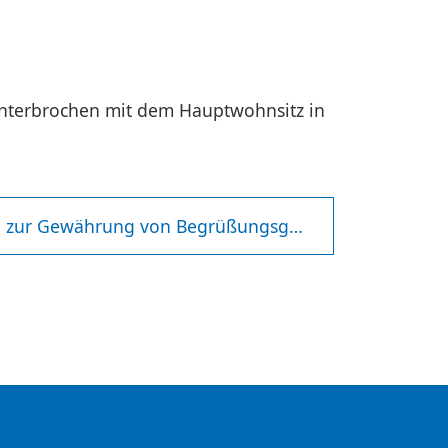
unterbrochen mit dem Hauptwohnsitz in
Begrüßungsgeld Neugeborene - Richtlinie und Antrag zur Gewährung von Begrüßungsgeld an Neugeborene vom 16.10.2015.pdf